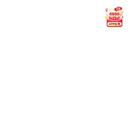
版本更新概览 · 每个版本独立展示
mk体育娱乐官网 每次更新都基于用户反馈持续优化，确保
使用体验不断升级。
v6.3.0
发布于 2025年10月
多设备同步机制上线，账号数据无缝切换。
推荐逻辑升级，提升用户内容匹配准确度。
新增教学专区，图文视频助力新手快速上手。
v6.2.0